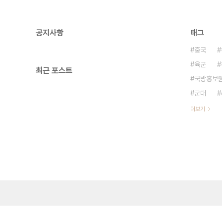
공지사항
태그
중국
육군
최근 포스트
국방홍보
군대
더보기