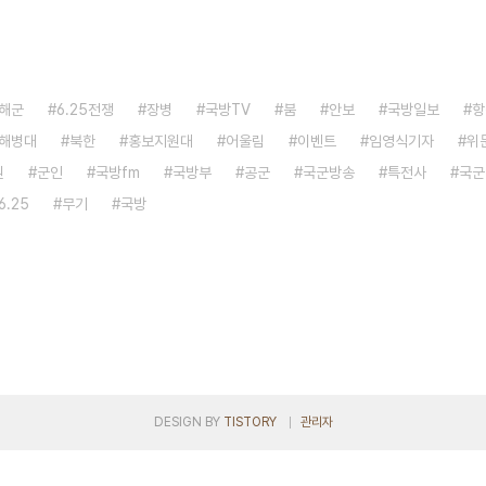
해군
6.25전쟁
장병
국방TV
붐
안보
국방일보
항
해병대
북한
홍보지원대
어울림
이벤트
임영식기자
위
원
군인
국방fm
국방부
공군
국군방송
특전사
국군
6.25
무기
국방
DESIGN BY
TISTORY
관리자