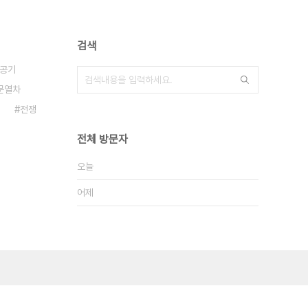
검색
공기
문열차
전쟁
전체 방문자
오늘
어제