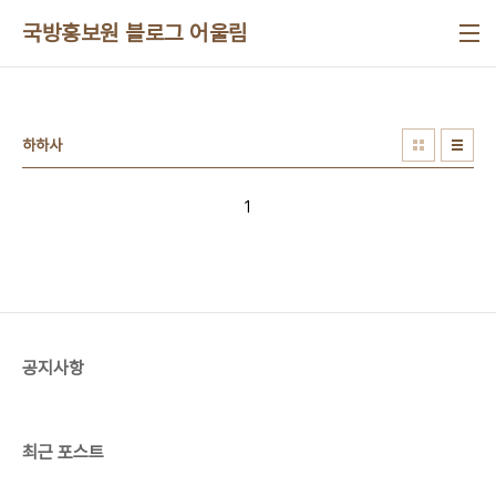
본문 바로가기
국방홍보원 블로그 어울림
하하사
1
공지사항
최근 포스트