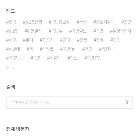
태그
중국
6.25전쟁
국방홍보원
북한
홍보지원대
공군
6.25
위문열차
국방부
국방일보
국방
임영식기자
해군
무기
항공기
군대
전쟁
장병
군인
해병대
붐
이벤트
국방fm
육군
특전사
국군방송
국군
어울림
안보
국방TV
더보기
검색
전체 방문자