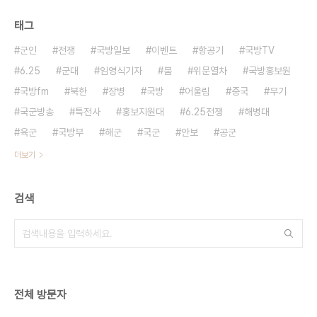
태그
군인
전쟁
국방일보
이벤트
항공기
국방TV
6.25
군대
임영식기자
붐
위문열차
국방홍보원
국방fm
북한
장병
국방
어울림
중국
무기
국군방송
특전사
홍보지원대
6.25전쟁
해병대
육군
국방부
해군
국군
안보
공군
더보기
검색
전체 방문자