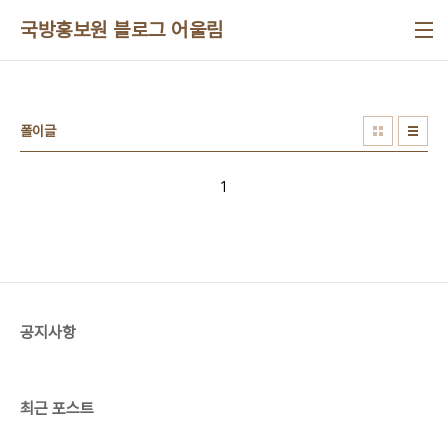
본문 바로가기
국방홍보원 블로그 어울림
폴이글
1
공지사항
최근 포스트