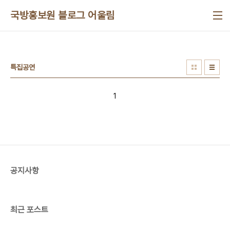
본문 바로가기
국방홍보원 블로그 어울림
특집공연
1
공지사항
최근 포스트