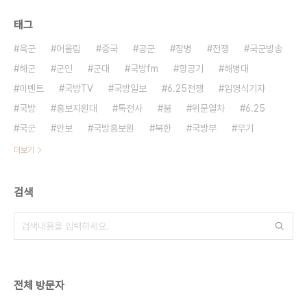
태그
육군
어울림
중국
공군
장병
전쟁
국군방송
해군
군인
군대
국방fm
항공기
해병대
이벤트
국방TV
국방일보
6.25전쟁
임영식기자
국방
홍보지원대
특전사
붐
위문열차
6.25
국군
안보
국방홍보원
북한
국방부
무기
더보기
검색
전체 방문자