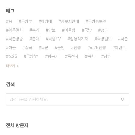
태그
붐
국방부
해병대
홍보지원대
국방홍보원
위문열차
무기
안보
어울림
국방
공군
국군방송
군대
국방TV
임영식기자
국방일보
국군
해군
중국
육군
군인
전쟁
6.25전쟁
이벤트
6.25
국방fm
항공기
특전사
북한
장병
더보기
검색
전체 방문자