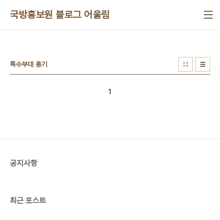
본문 바로가기
국방홍보원 블로그 어울림
특수부대 총기
1
공지사항
최근 포스트