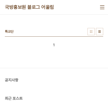
본문 바로가기
국방홍보원 블로그 어울림
특교단
1
공지사항
최근 포스트