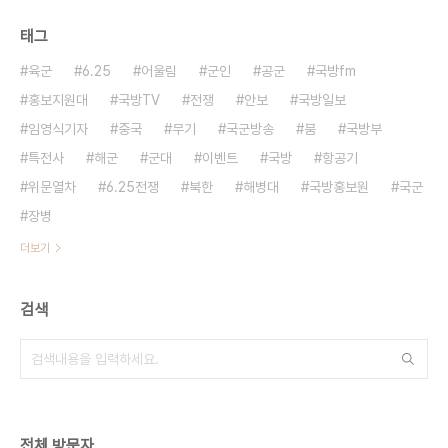
태그
육군
6.25
어울림
군인
공군
국방fm
홍보지원대
국방TV
전쟁
안보
국방일보
임영식기자
중국
무기
국군방송
붐
국방부
특전사
해군
군대
이벤트
국방
항공기
위문열차
6.25전쟁
북한
해병대
국방홍보원
국군
장병
더보기
검색
전체 방문자