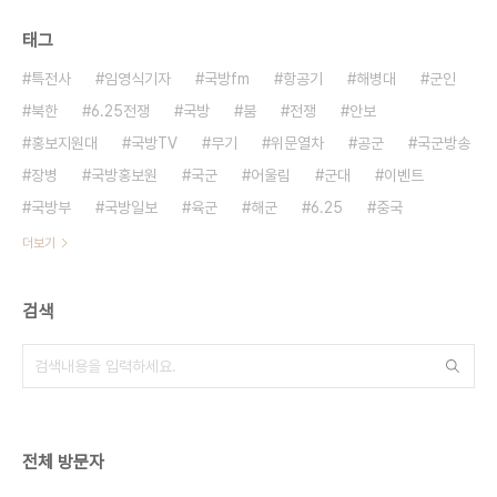
태그
특전사
임영식기자
국방fm
항공기
해병대
군인
북한
6.25전쟁
국방
붐
전쟁
안보
홍보지원대
국방TV
무기
위문열차
공군
국군방송
장병
국방홍보원
국군
어울림
군대
이벤트
국방부
국방일보
육군
해군
6.25
중국
더보기
검색
전체 방문자