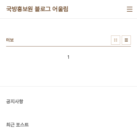
본문 바로가기
국방홍보원 블로그 어울림
터보
1
공지사항
최근 포스트