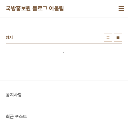
본문 바로가기
국방홍보원 블로그 어울림
탐지
1
공지사항
최근 포스트