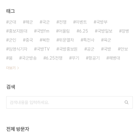
태그
군대
해군
국군
전쟁
이벤트
국방부
홍보지원대
국방fm
어울림
6.25
국방일보
장병
군인
중국
북한
위문열차
특전사
육군
임영식기자
국방TV
국방홍보원
공군
국방
안보
붐
국군방송
6.25전쟁
무기
항공기
해병대
더보기
검색
전체 방문자