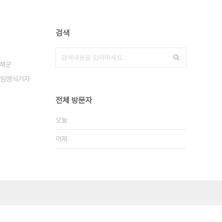
검색
해군
임영식기자
전체 방문자
오늘
어제