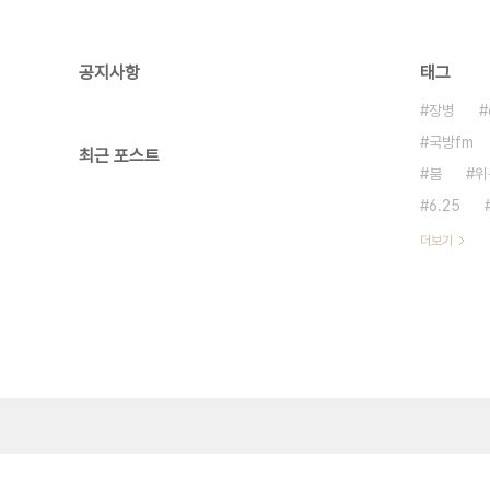
공지사항
태그
장병
국방fm
최근 포스트
붐
위
6.25
더보기