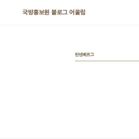
본문 바로가기
국방홍보원 블로그 어울림
탄넨베르그