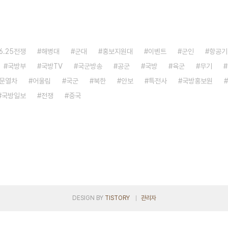
6.25전쟁
해병대
군대
홍보지원대
이벤트
군인
항공기
국방부
국방TV
국군방송
공군
국방
육군
무기
문열차
어울림
국군
북한
안보
특전사
국방홍보원
국방일보
전쟁
중국
DESIGN BY
TISTORY
관리자