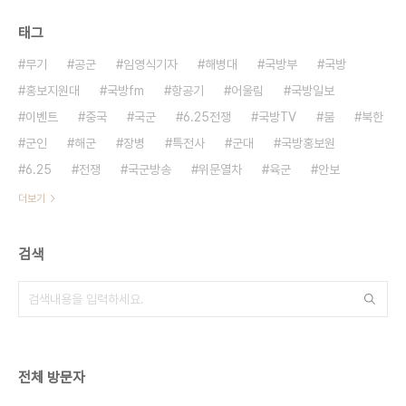
태그
무기
공군
임영식기자
해병대
국방부
국방
홍보지원대
국방fm
항공기
어울림
국방일보
이벤트
중국
국군
6.25전쟁
국방TV
붐
북한
군인
해군
장병
특전사
군대
국방홍보원
6.25
전쟁
국군방송
위문열차
육군
안보
더보기
검색
전체 방문자