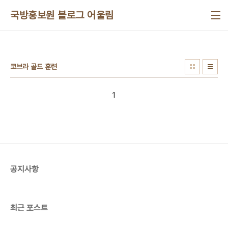
본문 바로가기
국방홍보원 블로그 어울림
코브라 골드 훈련
1
공지사항
최근 포스트