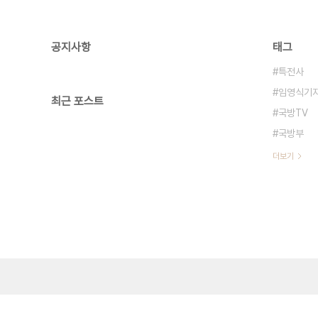
공지사항
태그
특전사
임영식기
최근 포스트
국방TV
국방부
더보기