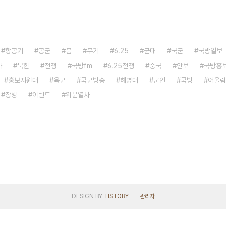
항공기
공군
붐
무기
6.25
군대
국군
국방일보
자
북한
전쟁
국방fm
6.25전쟁
중국
안보
국방홍
홍보지원대
육군
국군방송
해병대
군인
국방
어울림
장병
이벤트
위문열차
DESIGN BY
TISTORY
관리자