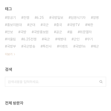
태그
항공기
전쟁
6.25
국방일보
임영식기자
장병
홍보지원대
군대
국군
중국
국방TV
북한
안보
국방
국방홍보원
공군
붐
위문열차
어울림
6.25전쟁
육군
해병대
군인
무기
국방부
국군방송
특전사
이벤트
국방fm
해군
더보기
검색
전체 방문자