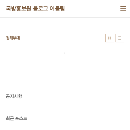
본문 바로가기
국방홍보원 블로그 어울림
청해부대
1
공지사항
최근 포스트