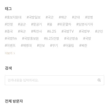
태그
홍보지원대
국방일보
국군
해군
군대
장병
전쟁
공군
항공기
붐
위문열차
임영식기자
중국
육군
특전사
6.25
국방TV
국방부
군인
국방fm
국방홍보원
6.25전쟁
국군방송
국방
이벤트
해병대
안보
무기
어울림
북한
더보기
검색
전체 방문자