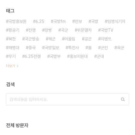
태그
국방홍보원
6.25
국방fm
안보
국방
임영식기자
항공기
전쟁
장병
국군
위문열차
국방TV
북한
국군방송
해군
어울림
공군
이벤트
해병대
중국
국방일보
특전사
붐
군인
육군
무기
6.25전쟁
국방부
홍보지원대
군대
더보기
검색
전체 방문자