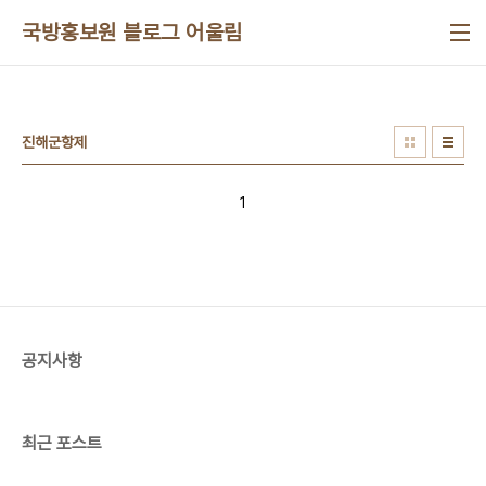
본문 바로가기
국방홍보원 블로그 어울림
진해군항제
1
공지사항
최근 포스트