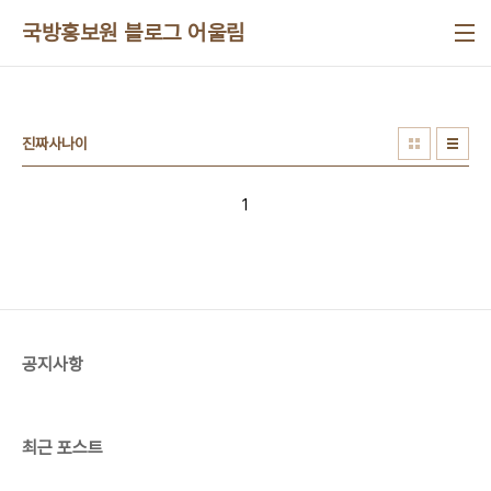
본문 바로가기
국방홍보원 블로그 어울림
진짜사나이
1
공지사항
최근 포스트