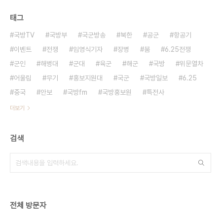
태그
국방TV
국방부
국군방송
북한
공군
항공기
이벤트
전쟁
임영식기자
장병
붐
6.25전쟁
군인
해병대
군대
육군
해군
국방
위문열차
어울림
무기
홍보지원대
국군
국방일보
6.25
중국
안보
국방fm
국방홍보원
특전사
더보기
검색
전체 방문자