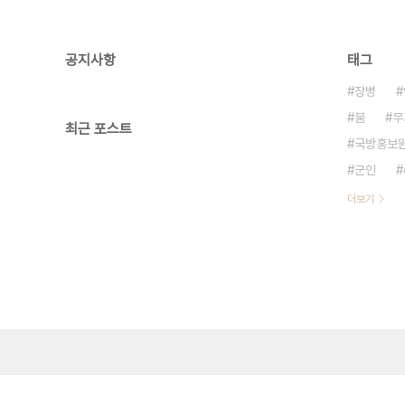
공지사항
태그
장병
붐
무
최근 포스트
국방홍보
군인
더보기