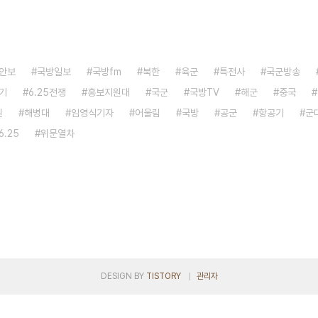
안보
국방일보
국방fm
북한
육군
특전사
국군방송
기
6.25전쟁
홍보지원대
국군
국방TV
해군
중국
원
해병대
임영식기자
어울림
국방
공군
항공기
군
6.25
위문열차
DESIGN BY
TISTORY
관리자