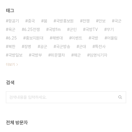
태그
항공기
중국
붐
국방홍보원
전쟁
안보
국군
육군
6.25전쟁
국방fm
군인
국방TV
무기
6.25
홍보지원대
해병대
이벤트
국방
어울림
북한
장병
공군
국군방송
군대
특전사
국방일보
국방부
위문열차
해군
임영식기자
더보기
검색
전체 방문자