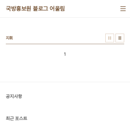
본문 바로가기
국방홍보원 블로그 어울림
지휘
1
공지사항
최근 포스트