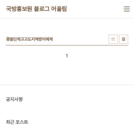
본문 바로가기
국방홍보원 블로그 어울림
종말단계고고도지역방어체계
1
공지사항
최근 포스트