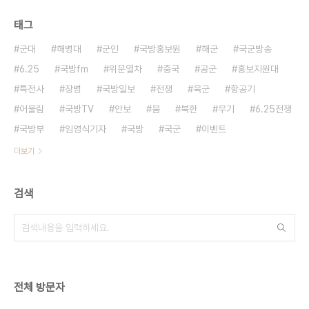
태그
군대
해병대
군인
국방홍보원
해군
국군방송
6.25
국방fm
위문열차
중국
공군
홍보지원대
특전사
장병
국방일보
전쟁
육군
항공기
어울림
국방TV
안보
붐
북한
무기
6.25전쟁
국방부
임영식기자
국방
국군
이벤트
더보기
검색
전체 방문자