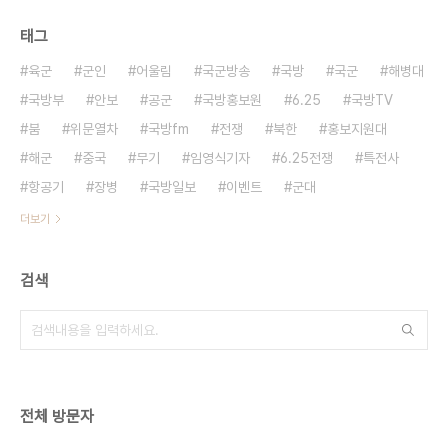
태그
육군
군인
어울림
국군방송
국방
국군
해병대
국방부
안보
공군
국방홍보원
6.25
국방TV
붐
위문열차
국방fm
전쟁
북한
홍보지원대
해군
중국
무기
임영식기자
6.25전쟁
특전사
항공기
장병
국방일보
이벤트
군대
더보기
검색
전체 방문자