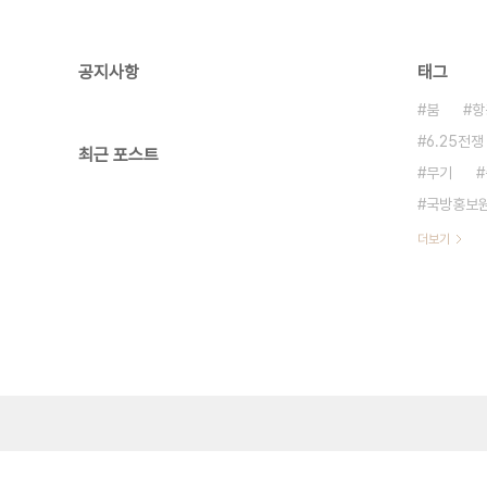
공지사항
태그
붐
항
6.25전쟁
최근 포스트
무기
국방홍보
더보기