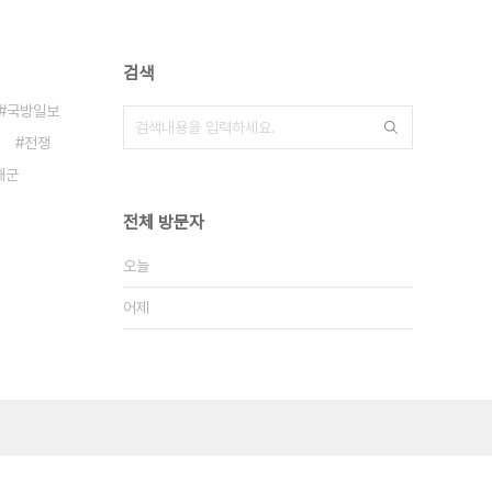
검색
국방일보
전쟁
해군
전체 방문자
오늘
어제