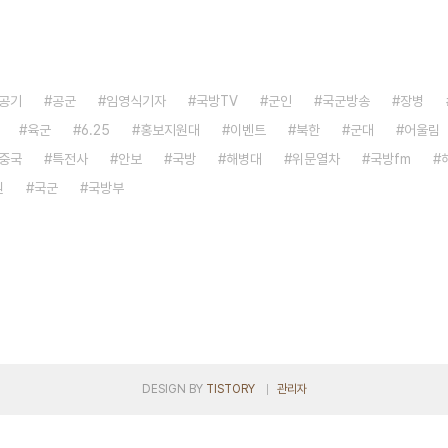
공기
공군
임영식기자
국방TV
군인
국군방송
장병
육군
6.25
홍보지원대
이벤트
북한
군대
어울림
중국
특전사
안보
국방
해병대
위문열차
국방fm
원
국군
국방부
DESIGN BY
TISTORY
관리자