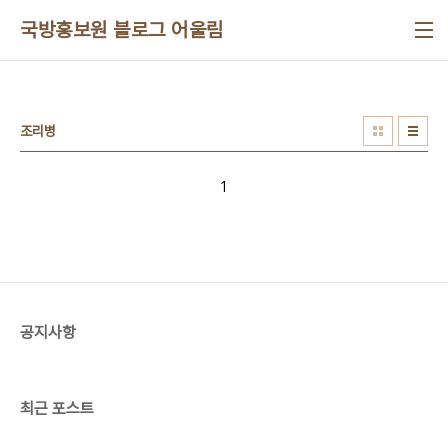
본문 바로가기
국방홍보원 블로그 어울림
조리병
1
공지사항
최근 포스트