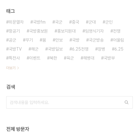
태그
위문열차
국방fm
국군
중국
군대
군인
항공기
국방홍보원
홍보지원대
임영식기자
전쟁
공군
무기
붐
안보
국방
국군방송
어울림
국방TV
해군
국방일보
6.25전쟁
장병
6.25
특전사
이벤트
북한
육군
해병대
국방부
더보기
검색
전체 방문자