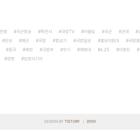
전쟁
국군방송
특전사
국방TV
어울림
국군
군대
안보
해군
국방
항공기
국방일보
홍보지원대
국방홍
중국
북한
국방부
무기
해병대
6.25
이벤트
장병
임영식기자
DESIGN BY
TISTORY
관리자