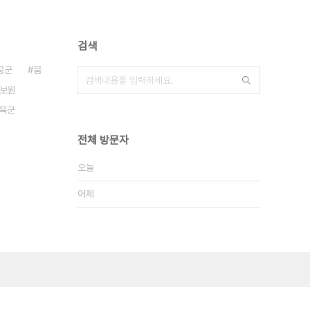
검색
공군
붐
보원
육군
전체 방문자
오늘
어제