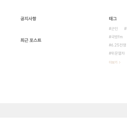
공지사항
태그
군인
국방fm
최근 포스트
6.25전쟁
위문열차
더보기