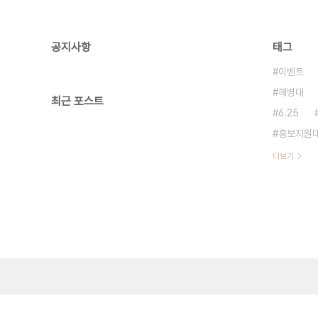
공지사항
태그
이벤트
해병대
최근 포스트
6.25
홍보지원
더보기