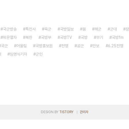
국군방송
특전사
육군
국방일보
붐
해군
군대
장
위문열차
북한
국방부
국방TV
국방
무기
국방fm
국군
어울림
국방홍보원
전쟁
공군
안보
6.25전쟁
대
임영식기자
군인
DESIGN BY
TISTORY
관리자