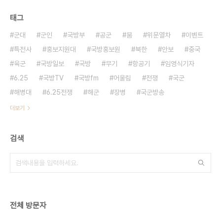
태그
군대
군인
국방부
공군
붐
위문열차
이벤트
특전사
홍보지원대
국방홍보원
북한
안보
중국
육군
국방일보
국방
무기
항공기
임영식기자
6.25
국방TV
국방fm
어울림
전쟁
국군
해병대
6.25전쟁
해군
장병
국군방송
더보기
검색
전체 방문자