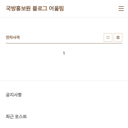
본문 바로가기
국방홍보원 블로그 어울림
전차사격
1
공지사항
최근 포스트