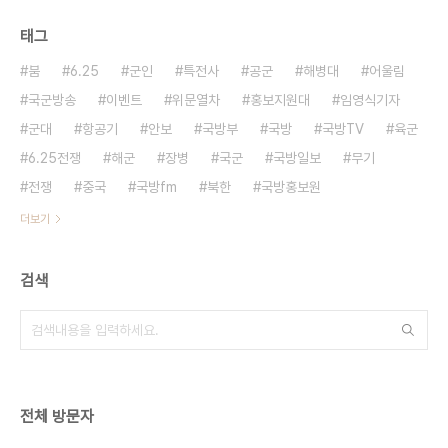
태그
붐
6.25
군인
특전사
공군
해병대
어울림
국군방송
이벤트
위문열차
홍보지원대
임영식기자
군대
항공기
안보
국방부
국방
국방TV
육군
6.25전쟁
해군
장병
국군
국방일보
무기
전쟁
중국
국방fm
북한
국방홍보원
더보기
검색
전체 방문자