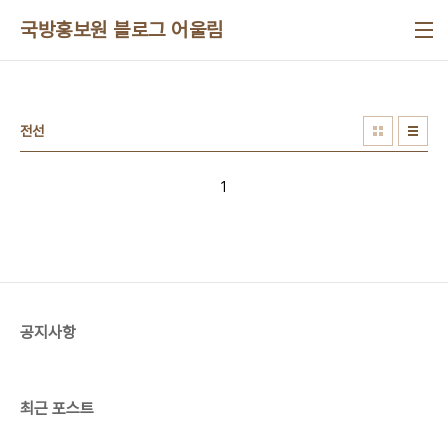
본문 바로가기
국방홍보원 블로그 어울림
전선
1
공지사항
최근 포스트