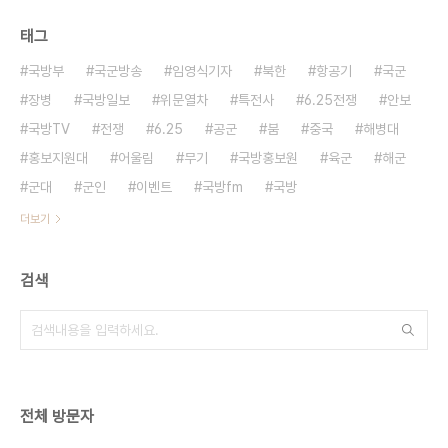
태그
국방부
국군방송
임영식기자
북한
항공기
국군
장병
국방일보
위문열차
특전사
6.25전쟁
안보
국방TV
전쟁
6.25
공군
붐
중국
해병대
홍보지원대
어울림
무기
국방홍보원
육군
해군
군대
군인
이벤트
국방fm
국방
더보기
검색
전체 방문자