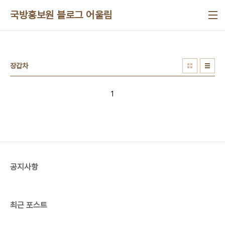
본문 바로가기
국방홍보원 블로그 어울림
장갑차
1
공지사항
최근 포스트