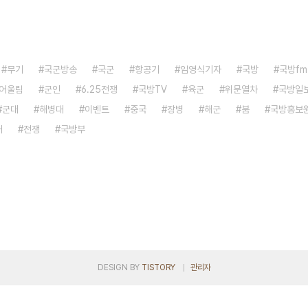
무기
국군방송
국군
항공기
임영식기자
국방
국방fm
어울림
군인
6.25전쟁
국방TV
육군
위문열차
국방일
군대
해병대
이벤트
중국
장병
해군
붐
국방홍보
대
전쟁
국방부
DESIGN BY
TISTORY
관리자