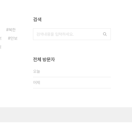
검색
북한
보
안보
원
전체 방문자
오늘
어제