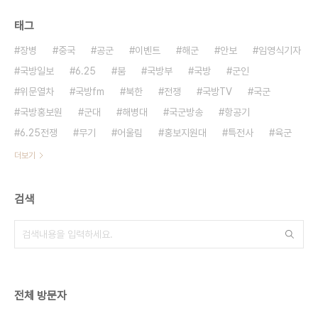
태그
장병
중국
공군
이벤트
해군
안보
임영식기자
국방일보
6.25
붐
국방부
국방
군인
위문열차
국방fm
북한
전쟁
국방TV
국군
국방홍보원
군대
해병대
국군방송
항공기
6.25전쟁
무기
어울림
홍보지원대
특전사
육군
더보기
검색
전체 방문자