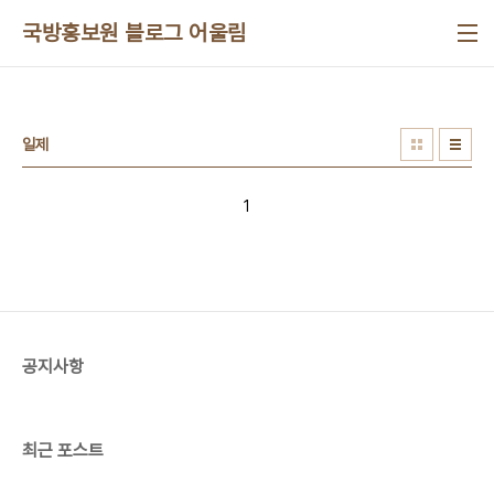
본문 바로가기
국방홍보원 블로그 어울림
일제
1
공지사항
최근 포스트