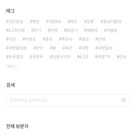
태그
국군방송
북한
국방fm
해군
장병
홍보지원대
6.25전쟁
무기
전쟁
항공기
해병대
어울림
국군
이벤트
중국
특전사
공군
군대
국방홍보원
군인
붐
육군
국방
국방일보
위문열차
국방부
임영식기자
6.25
국방TV
안보
더보기
검색
전체 방문자