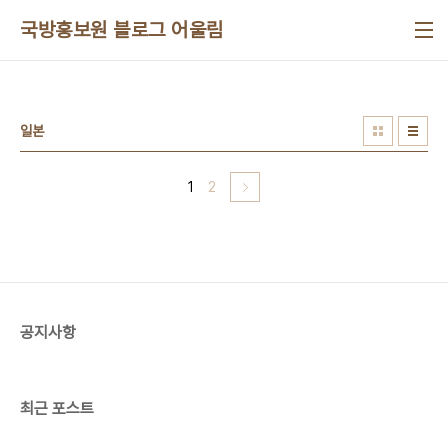
본문 바로가기
국방홍보원 블로그 어울림
일본
1
2
공지사항
최근 포스트