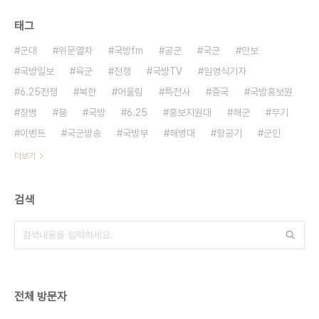
태그
군대
위문열차
국방fm
공군
국군
안보
국방일보
육군
전쟁
국방TV
임영식기자
6.25전쟁
북한
어울림
특전사
중국
국방홍보원
장병
붐
국방
6.25
홍보지원대
해군
무기
이벤트
국군방송
국방부
해병대
항공기
군인
더보기
검색
전체 방문자