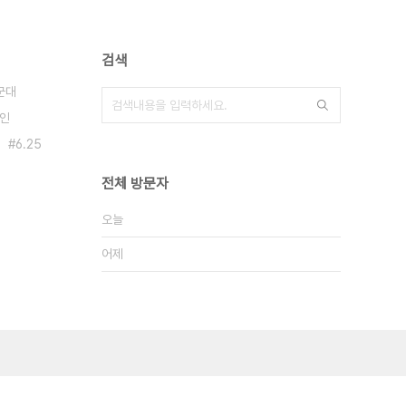
검색
군대
인
6.25
전체 방문자
오늘
어제