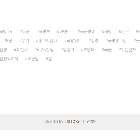
국방TV
육군
국방부
이벤트
국군방송
국방
안보
해군
무기
홍보지원대
국방일보
장병
국방홍보원
군
전쟁
특전사
6.25전쟁
항공기
해병대
국군
위문열차
임영식기자
어울림
붐
DESIGN BY
TISTORY
관리자