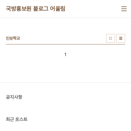
본문 바로가기
국방홍보원 블로그 어울림
인성학교
1
공지사항
최근 포스트