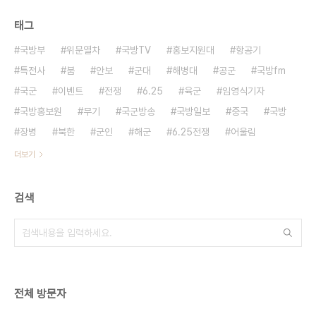
태그
국방부
위문열차
국방TV
홍보지원대
항공기
특전사
붐
안보
군대
해병대
공군
국방fm
국군
이벤트
전쟁
6.25
육군
임영식기자
국방홍보원
무기
국군방송
국방일보
중국
국방
장병
북한
군인
해군
6.25전쟁
어울림
더보기
검색
전체 방문자