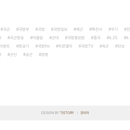
국군
국방부
국방
국방일보
해군
특전사
무기
전
대
국군방송
어울림
군대
국방홍보원
중국
6.25
6
이벤트
항공기
국방fm
위문열차
국방TV
육군
안보
자
군인
공군
장병
DESIGN BY
TISTORY
관리자