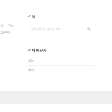
검색
쟁
붐
.25전쟁
전체 방문자
오늘
어제