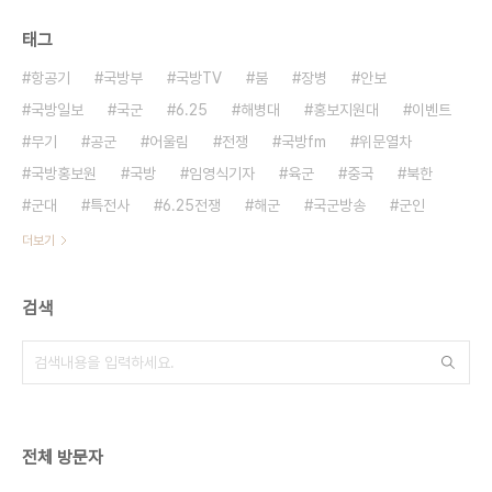
태그
항공기
국방부
국방TV
붐
장병
안보
국방일보
국군
6.25
해병대
홍보지원대
이벤트
무기
공군
어울림
전쟁
국방fm
위문열차
국방홍보원
국방
임영식기자
육군
중국
북한
군대
특전사
6.25전쟁
해군
국군방송
군인
더보기
검색
전체 방문자