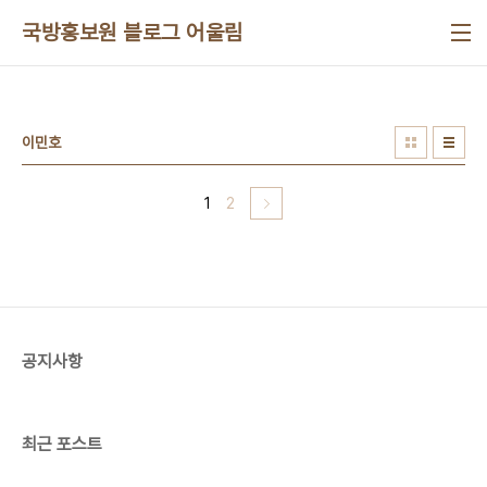
본문 바로가기
국방홍보원 블로그 어울림
이민호
1
2
공지사항
최근 포스트