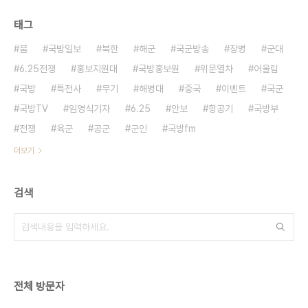
태그
붐
국방일보
북한
해군
국군방송
장병
군대
6.25전쟁
홍보지원대
국방홍보원
위문열차
어울림
국방
특전사
무기
해병대
중국
이벤트
국군
국방TV
임영식기자
6.25
안보
항공기
국방부
전쟁
육군
공군
군인
국방fm
더보기
검색
전체 방문자