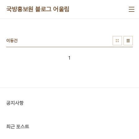
본문 바로가기
국방홍보원 블로그 어울림
이동건
1
공지사항
최근 포스트