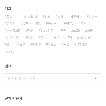
태그
국방fm
홍보지원대
전쟁
장병
위문열차
이벤트
항공기
특전사
붐
국방부
국방TV
무기
국방홍보원
북한
6.25전쟁
군인
6.25
국군
임영식기자
국방
해군
공군
군대
국군방송
중국
안보
해병대
어울림
육군
국방일보
더보기
검색
전체 방문자