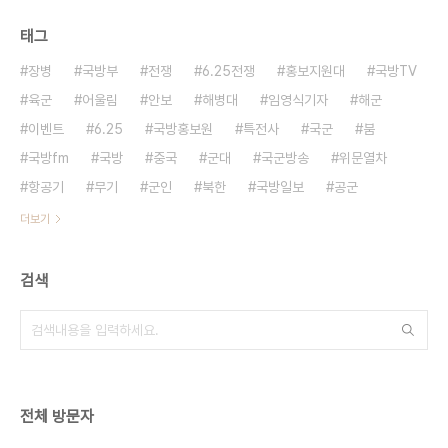
태그
장병
국방부
전쟁
6.25전쟁
홍보지원대
국방TV
육군
어울림
안보
해병대
임영식기자
해군
이벤트
6.25
국방홍보원
특전사
국군
붐
국방fm
국방
중국
군대
국군방송
위문열차
항공기
무기
군인
북한
국방일보
공군
더보기
검색
전체 방문자