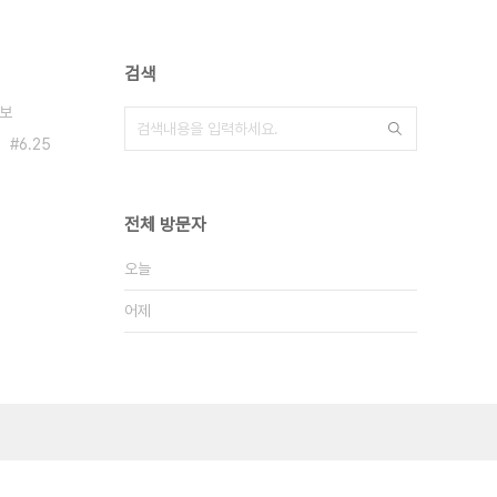
검색
보
6.25
전체 방문자
오늘
어제