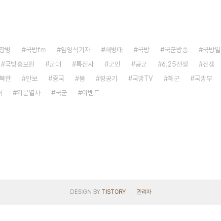
장병
국방fm
임영식기자
해병대
국방
국군방송
국방일
국방홍보원
군대
특전사
군인
공군
6.25전쟁
전쟁
북한
안보
중국
붐
항공기
국방TV
해군
국방부
대
위문열차
국군
이벤트
DESIGN BY
TISTORY
관리자