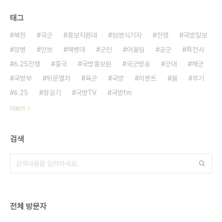
태그
북한
국군
홍보지원대
임영식기자
전쟁
국방일보
장병
안보
해병대
군인
어울림
공군
특전사
6.25전쟁
중국
국방홍보원
국군방송
군대
해군
국방부
위문열차
육군
국방
이벤트
붐
무기
6.25
항공기
국방TV
국방fm
더보기
검색
전체 방문자