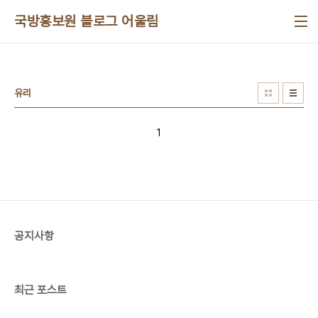
본문 바로가기
국방홍보원 블로그 어울림
유리
1
공지사항
최근 포스트