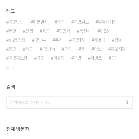
태그
국군방송
위문열차
중국
국방일보
임영식기자
북한
전쟁
육군
항공기
특전사
6.25
6.25전쟁
국방부
무기
국방TV
해병대
장병
공군
해군
국방fm
군인
붐
안보
홍보지원대
국방홍보원
국군
어울림
국방
이벤트
군대
더보기
검색
전체 방문자