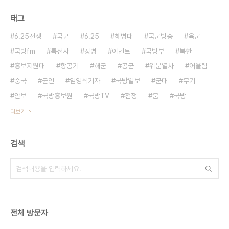
태그
6.25전쟁
국군
6.25
해병대
국군방송
육군
국방fm
특전사
장병
이벤트
국방부
북한
홍보지원대
항공기
해군
공군
위문열차
어울림
중국
군인
임영식기자
국방일보
군대
무기
안보
국방홍보원
국방TV
전쟁
붐
국방
더보기
검색
전체 방문자