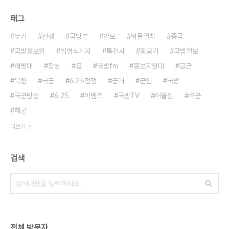
태그
무기
전쟁
국방부
안보
위문열차
중국
국방홍보원
임영식기자
특전사
항공기
국방일보
해병대
장병
붐
국방fm
홍보지원대
공군
북한
국군
6.25전쟁
군대
군인
국방
국군방송
6.25
이벤트
국방TV
어울림
육군
해군
더보기
검색
전체 방문자