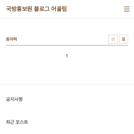
본문 바로가기
국방홍보원 블로그 어울림
원자력
1
공지사항
최근 포스트