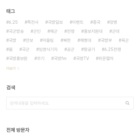
태그
6.25
특전사
국방일보
이벤트
중국
장병
국군방송
군인
해군
전쟁
홍보지원대
군대
국방
안보
어울림
북한
해병대
국방부
육군
붐
국군
임영식기자
공군
항공기
6.25전쟁
국방홍보원
무기
국방fm
국방TV
위문열차
더보기
검색
전체 방문자