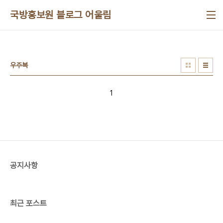
본문 바로가기
국방홍보원 블로그 어울림
우주복
1
공지사항
최근 포스트