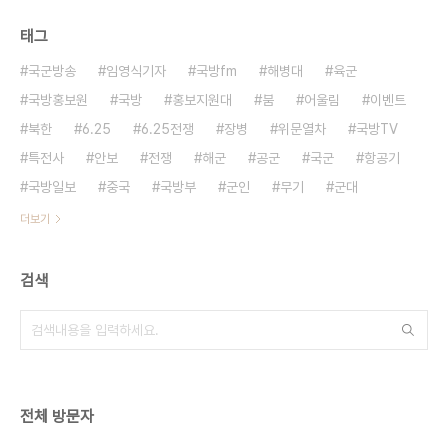
태그
국군방송
임영식기자
국방fm
해병대
육군
국방홍보원
국방
홍보지원대
붐
어울림
이벤트
북한
6.25
6.25전쟁
장병
위문열차
국방TV
특전사
안보
전쟁
해군
공군
국군
항공기
국방일보
중국
국방부
군인
무기
군대
더보기
검색
전체 방문자