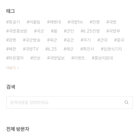
태그
항공기
어울림
해병대
국방fm
전쟁
국방
국방홍보원
국군
붐
군인
6.25전쟁
국방부
장병
국군방송
육군
공군
무기
군대
중국
북한
국방TV
6.25
해군
특전사
임영식기자
위문열차
안보
국방일보
이벤트
홍보지원대
더보기
검색
전체 방문자