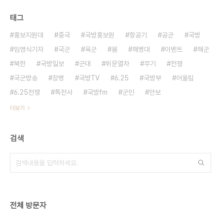
태그
홍보지원대
중국
국방홍보원
항공기
공군
국방
임영식기자
국군
육군
붐
해병대
이벤트
해군
북한
국방일보
군대
위문열차
무기
전쟁
국군방송
장병
국방TV
6.25
국방부
어울림
6.25전쟁
특전사
국방fm
군인
안보
더보기
검색
전체 방문자