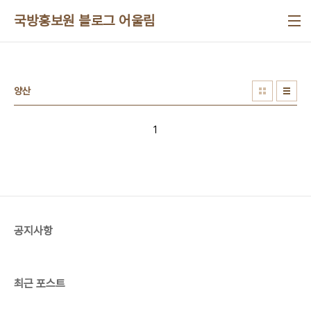
본문 바로가기
국방홍보원 블로그 어울림
양산
1
공지사항
최근 포스트