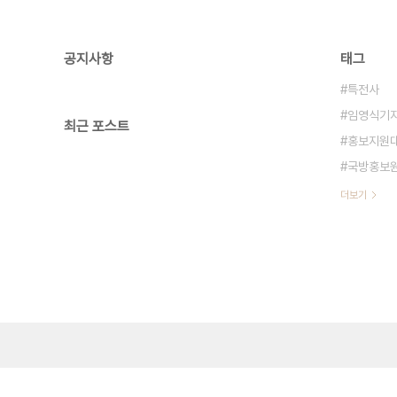
공지사항
태그
특전사
임영식기
최근 포스트
홍보지원
국방홍보
더보기