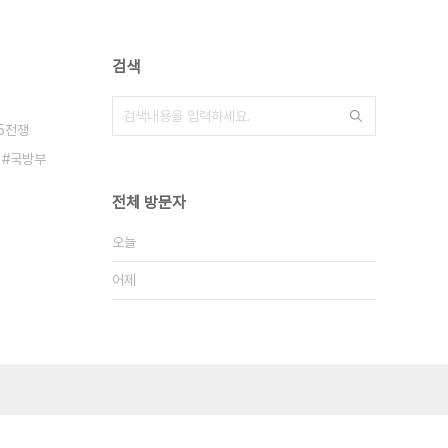
검색
25전쟁
국방부
전체 방문자
오늘
어제