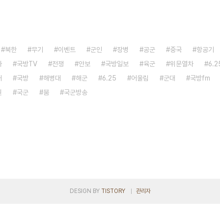
북한
무기
이벤트
군인
장병
공군
중국
항공기
자
국방TV
전쟁
안보
국방일보
육군
위문열차
6.
대
국방
해병대
해군
6.25
어울림
군대
국방fm
원
국군
붐
국군방송
DESIGN BY
TISTORY
관리자