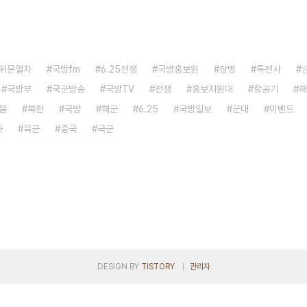
위문열차
국방fm
6.25전쟁
국방홍보원
장병
특전사
국방부
국군방송
국방TV
전쟁
홍보지원대
항공기
해
붐
북한
국방
해군
6.25
국방일보
군대
이벤트
자
육군
중국
국군
DESIGN BY
TISTORY
관리자