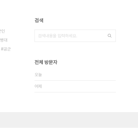
검색
군인
병대
공군
전체 방문자
오늘
어제