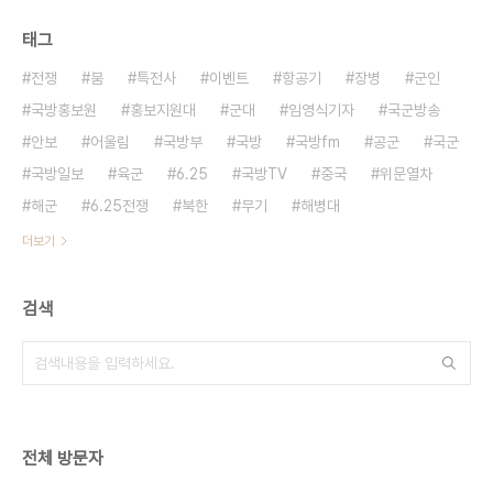
태그
전쟁
붐
특전사
이벤트
항공기
장병
군인
국방홍보원
홍보지원대
군대
임영식기자
국군방송
안보
어울림
국방부
국방
국방fm
공군
국군
국방일보
육군
6.25
국방TV
중국
위문열차
해군
6.25전쟁
북한
무기
해병대
더보기
검색
전체 방문자