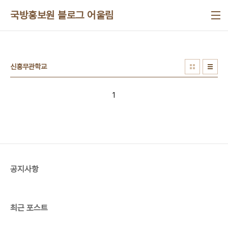
본문 바로가기
국방홍보원 블로그 어울림
신흥무관학교
1
공지사항
최근 포스트