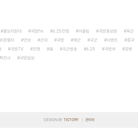
홍보지원대
국방fm
6.25전쟁
어울림
국방홍보원
육군
위문열차
안보
군대
국방
해군
국군
이벤트
중국
자
국방TV
전쟁
붐
국군방송
6.25
국방부
장병
특전사
국방일보
DESIGN BY
TISTORY
관리자