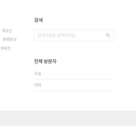
검색
공군
해병대
북한
전체 방문자
오늘
어제